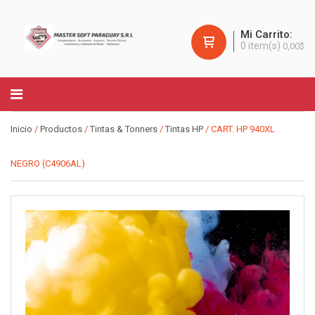
Mi Carrito:
0
item(s)
0,00
$
Inicio
/
Productos
/
Tintas & Tonners
/
Tintas HP
/ CART. HP 940XL
NEGRO (C4906AL)